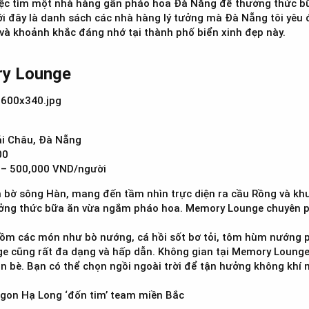
 việc tìm một nhà hàng gần pháo hoa Đà Nẵng để thưởng thức b
i đây là danh sách các nhà hàng lý tưởng mà Đà Nẵng tôi yêu
 và khoảnh khắc đáng nhớ tại thành phố biển xinh đẹp này.
y Lounge​
i Châu, Đà Nẵng
00
– 500,000 VND/người
ờ sông Hàn, mang đến tầm nhìn trực diện ra cầu Rồng và khu
ởng thức bữa ăn vừa ngắm pháo hoa. Memory Lounge chuyên ph
m các món như bò nướng, cá hồi sốt bơ tỏi, tôm hùm nướng p
e cũng rất đa dạng và hấp dẫn. Không gian tại Memory Lounge
n bè. Bạn có thể chọn ngồi ngoài trời để tận hưởng không khí
gon Hạ Long ‘đốn tim’ team miền Bắc