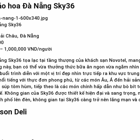
áo hoa Đà Nẵng Sky36​
ẵng Sky36
Hải Châu, Đà Nẵng
00
 – 1,000,000 VND/người
g Sky36 tọa lạc tại tầng thượng của khách sạn Novotel, mang
ởng này, bạn có thể vừa thưởng thức bữa ăn ngon vừa ngắm nhìn
ổi trình diễn với một vị trí đẹp nhìn trực tiếp ra khu vực trun
nổi tiếng với thực đơn phong phú, từ các món Âu, Á đến hải sản
, súp tôm hùm, tiếp theo là các món chính hấp dẫn như bò bít t
tế. Không gian của Sky36 được thiết kế hiện đại và sang trọng,
ành phố lên đèn, không gian tại Sky36 càng trở nên lãng mạn và
on Deli​