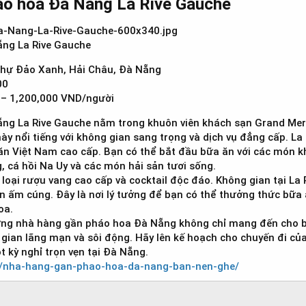
áo hoa Đà Nẵng La Rive Gauche​
ng La Rive Gauche
 thự Đảo Xanh, Hải Châu, Đà Nẵng
00
– 1,200,000 VND/người
g La Rive Gauche nằm trong khuôn viên khách sạn Grand Merc
y nổi tiếng với không gian sang trọng và dịch vụ đẳng cấp. L
 Việt Nam cao cấp. Bạn có thể bắt đầu bữa ăn với các món khai 
 cá hồi Na Uy và các món hải sản tươi sống.
loại rượu vang cao cấp và cocktail độc đáo. Không gian tại La 
đèn ấm cúng. Đây là nơi lý tưởng để bạn có thể thưởng thức bữa
oa.
ng nhà hàng gần pháo hoa Đà Nẵng không chỉ mang đến cho b
gian lãng mạn và sôi động. Hãy lên kế hoạch cho chuyến đi 
t kỳ nghỉ trọn vẹn tại Đà Nẵng.
et/nha-hang-gan-phao-hoa-da-nang-ban-nen-ghe/