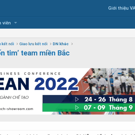
Giới thiệu V
 viên
 kết nối
Giao lưu kết nối
DN khác
́n tim’ team miền Bắc