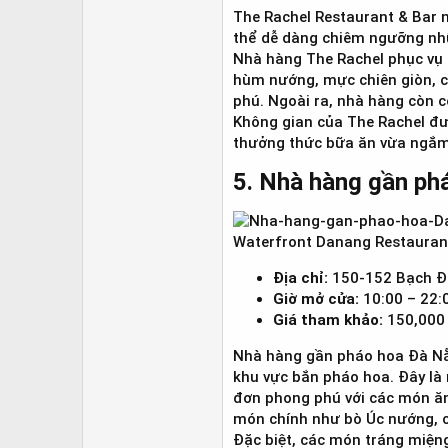
The Rachel Restaurant & Bar n
thể dễ dàng chiêm ngưỡng nh
Nhà hàng The Rachel phục vụ 
hùm nướng, mực chiên giòn, c
phú. Ngoài ra, nhà hàng còn c
Không gian của The Rachel đượ
thưởng thức bữa ăn vừa ngắm 
5. Nhà hàng gần ph
Waterfront Danang Restauran
Địa chỉ:
150-152 Bạch Đ
Giờ mở cửa:
10:00 – 22:
Giá tham khảo:
150,000 
Nhà hàng gần pháo hoa Đà Nẵ
khu vực bắn pháo hoa. Đây là
đơn phong phú với các món ăn 
món chính như bò Úc nướng, c
Đặc biệt, các món tráng miện