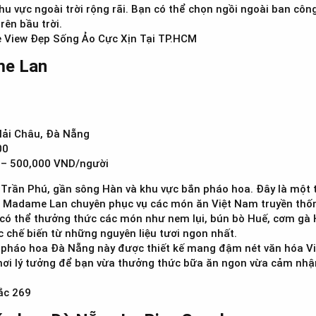
khu vực ngoài trời rộng rãi. Bạn có thể chọn ngồi ngoài ban c
rên bầu trời.
 View Đẹp Sống Ảo Cực Xịn Tại TP.HCM
e Lan​
ải Châu, Đà Nẵng
00
– 500,000 VND/người
ần Phú, gần sông Hàn và khu vực bắn pháo hoa. Đây là một t
 Madame Lan chuyên phục vụ các món ăn Việt Nam truyền thốn
có thể thưởng thức các món như nem lụi, bún bò Huế, cơm gà 
 chế biến từ những nguyên liệu tươi ngon nhất.
pháo hoa Đà Nẵng này được thiết kế mang đậm nét văn hóa Việt
là nơi lý tưởng để bạn vừa thưởng thức bữa ăn ngon vừa cảm nh
ắc 269