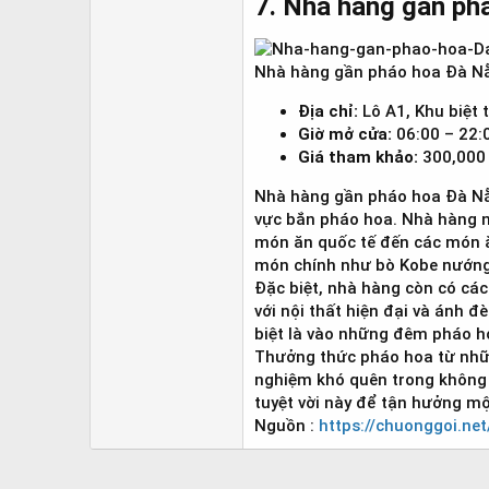
7. Nhà hàng gần ph
Nhà hàng gần pháo hoa Đà Nẵ
Địa chỉ:
Lô A1, Khu biệt
Giờ mở cửa:
06:00 – 22:
Giá tham khảo:
300,000 
Nhà hàng gần pháo hoa Đà Nẵn
vực bắn pháo hoa. Nhà hàng nà
món ăn quốc tế đến các món ăn
món chính như bò Kobe nướng,
Đặc biệt, nhà hàng còn có các 
với nội thất hiện đại và ánh 
biệt là vào những đêm pháo h
Thưởng thức pháo hoa từ nhữ
nghiệm khó quên trong không 
tuyệt vời này để tận hưởng mộ
Nguồn :
https://chuonggoi.n