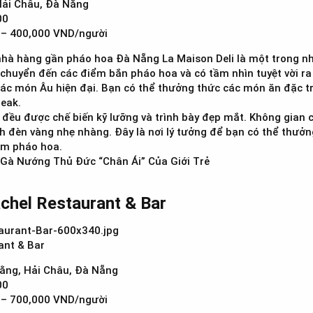
ải Châu, Đà Nẵng
00
– 400,000 VND/người
hà hàng gần pháo hoa Đà Nẵng La Maison Deli là một trong n
 chuyển đến các điểm bắn pháo hoa và có tầm nhìn tuyệt vời ra
các món Âu hiện đại. Bạn có thể thưởng thức các món ăn đặc t
teak.
 đều được chế biến kỹ lưỡng và trình bày đẹp mắt. Không gian
nh đèn vàng nhẹ nhàng. Đây là nơi lý tưởng để bạn có thể thưở
đêm pháo hoa.
Gà Nướng Thủ Đức “Chân Ái” Của Giới Trẻ
chel Restaurant & Bar​
ant & Bar
ằng, Hải Châu, Đà Nẵng
00
– 700,000 VND/người