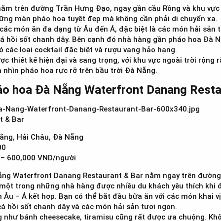
ằm trên đường Trần Hưng Đạo, ngay gần cầu Rồng và khu vực bắ
ững màn pháo hoa tuyệt đẹp mà không cần phải di chuyển xa.
các món ăn đa dạng từ Âu đến Á, đặc biệt là các món hải sả
á hồi sốt chanh dây. Bên cạnh đó nhà hàng gần pháo hoa Đà 
ó các loại cocktail đặc biệt và rượu vang hảo hạng.
c thiết kế hiện đại và sang trọng, với khu vực ngoài trời rộng 
nhìn pháo hoa rực rỡ trên bầu trời Đà Nẵng.
áo hoa Đà Nẵng Waterfront Danang Restau
t & Bar
ằng, Hải Châu, Đà Nẵng
00
– 600,000 VND/người
ng Waterfront Danang Restaurant & Bar nằm ngay trên đường 
 một trong những nhà hàng được nhiều du khách yêu thích khi
Âu – Á kết hợp. Bạn có thể bắt đầu bữa ăn với các món khai vị
á hồi sốt chanh dây và các món hải sản tươi ngon.
g như bánh cheesecake, tiramisu cũng rất được ưa chuộng. Khô