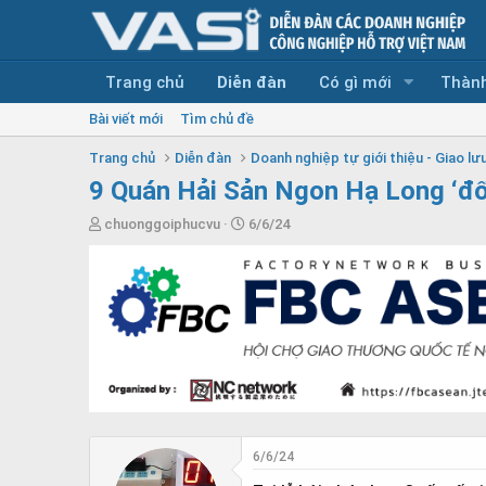
Trang chủ
Diễn đàn
Có gì mới
Thành
Bài viết mới
Tìm chủ đề
Trang chủ
Diễn đàn
Doanh nghiệp tự giới thiệu - Giao lưu
9 Quán Hải Sản Ngon Hạ Long ‘đô
T
N
chuonggoiphucvu
6/6/24
h
g
r
à
e
y
a
g
d
ử
s
i
t
a
r
t
e
6/6/24
r