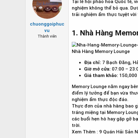
Tại lễ hội pháo hoa Quốc tế,
nghiệm không thể bỏ qua. Dướ
trải nghiệm ẩm thực tuyệt vời
chuonggoiphuc
vu
1. Nhà Hàng Memor
Thành viên
Nhà Hàng Memory Lounge
Địa chỉ:
7 Bạch Đằng, Hả
Giờ mở cửa:
07:00 – 23:
Giá tham khảo:
150,000 
Memory Lounge nằm ngay bên b
điểm lý tưởng để bạn vừa thư
nghiệm ẩm thực độc đáo.
Thực đơn của nhà hàng bao gồ
tráng miệng tại Memory Loung
các buổi hẹn hò hay gặp gỡ bạ
trời.
Xem Thêm : 9 Quán Hải Sản N