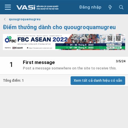
Đăng nhập
quougroquamugreu
Điểm thưởng dành cho quougroquamugreu
First message
3/5/24
1
Post a message somewhere on the site to receive this.
Xem tất cả danh hiệu có sẵn
Tổng điểm: 1