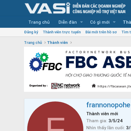
Trang chủ
Diễn đàn
Có gì mới
Thà
Đăng ký
Thành viên trực tuyến
Bài mới trên hồ sơ
Tìm t
Trang chủ
Thành viên
frannonopohe
F
Thành viên mới
Tham gia
3/5/24
Nhìn thấy lần cuối
3/