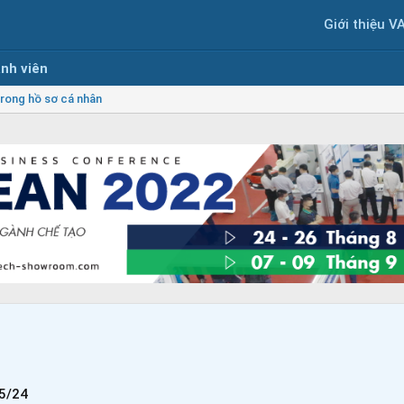
Giới thiệu V
nh viên
rong hồ sơ cá nhân
5/24