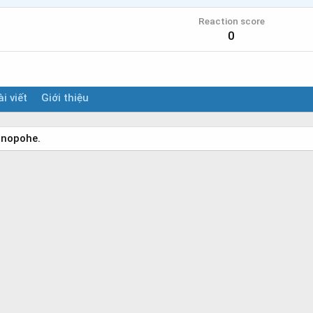
Reaction score
0
i viết
Giới thiệu
onopohe.