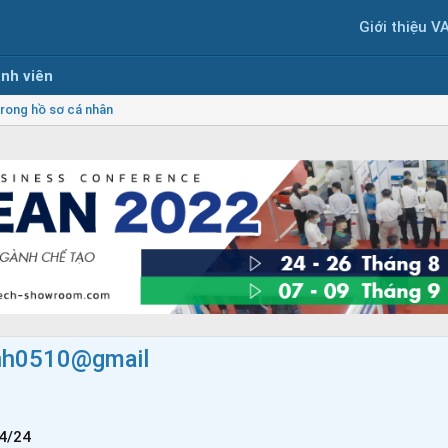
Giới thiệu V
nh viên
rong hồ sơ cá nhân
inh0510@gmail
4/24