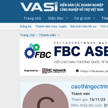
Trang chủ
Diễn đàn
Có gì mới
Thà
Đăng ký
Thành viên trực tuyến
Bài mới trên hồ sơ
Tìm t
Trang chủ
Thành viên
caothingoctr
C
Thành viên
Tham gia
16/11/23
Nhìn thấy lần cuối
2/