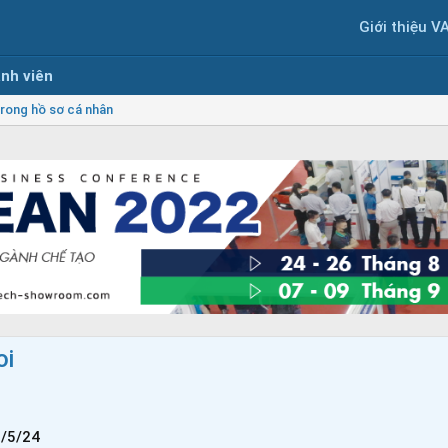
Giới thiệu V
nh viên
rong hồ sơ cá nhân
oi
/5/24