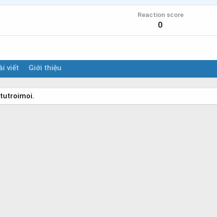
Reaction score
0
i viết
Giới thiệu
tutroimoi.